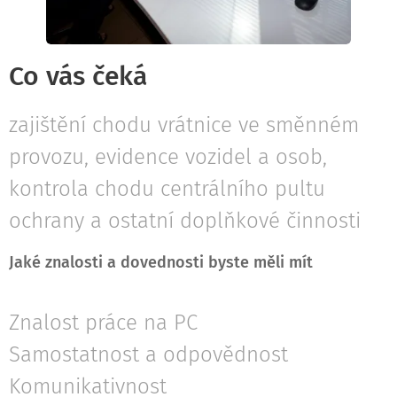
Co vás čeká
zajištění chodu vrátnice ve směnném
provozu, evidence vozidel a osob,
kontrola chodu centrálního pultu
ochrany a ostatní doplňkové činnosti
Jaké znalosti a dovednosti byste měli mít
Znalost práce na PC
Samostatnost a odpovědnost
Komunikativnost