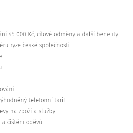
ní 45 000 Kč, cílové odměny a další benefity
éru ryze české společnosti
e
u
vování
ýhodněný telefonní tarif
vy na zboží a služby
 a čištění oděvů