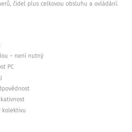
erů, čidel plus celkovou obsluhu a ovládání.
t
dou – není nutný
ost PC
J
dpovědnost
ikativnost
 kolektivu