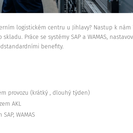
rním logistickém centru u Jihlavy? Nastup k nám T
 skladu. Práce se systémy SAP a WAMAS, nastavová
adstandardními benefity.
ém provozu (krátký , dlouhý týden)
zem AKL
m SAP, WAMAS