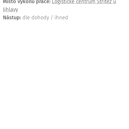
Místo výkonu práce:
Logistické centrum Střítež u
Jihlavy
Nástup:
dle dohody / ihned