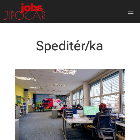
Speditér/ka
.