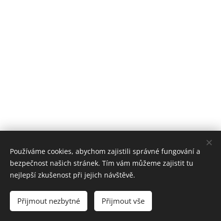
Používáme cookies, abychom zajistili správné fungování a
bezpečnost našich stránek. Tím vám můžeme zajistit tu
nejlepší zkušenost při jejich návštěvě.
© 2026 JIPOCAR
Přijmout nezbytné
Přijmout vše
Cookies
Připravil: Frey-Consulting.cz