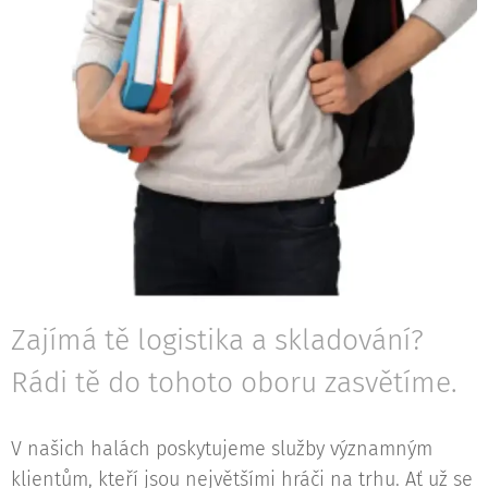
Zajímá tě logistika a skladování?
Rádi tě do tohoto oboru zasvětíme.
V našich halách poskytujeme služby významným
klientům, kteří jsou největšími hráči na trhu. Ať už se