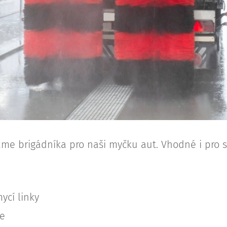
me brigádníka pro naši myčku aut. Vhodné i pro st
ycí linky
e