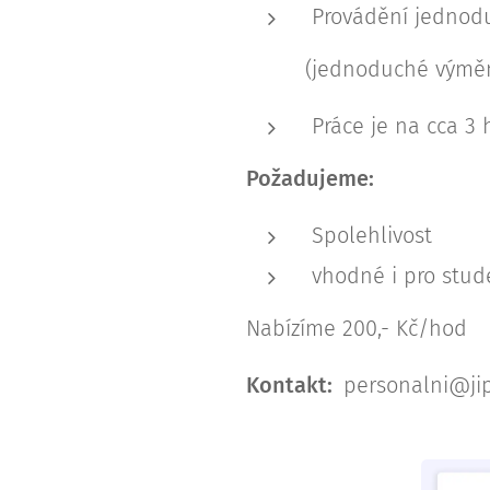
Provádění jednod
(jednoduché výměny čá
Práce je na cca 3 
Požadujeme:
Spolehlivost
vhodné i pro stud
Nabízíme 200,- Kč/hod
Kontakt:
personalni@jipo