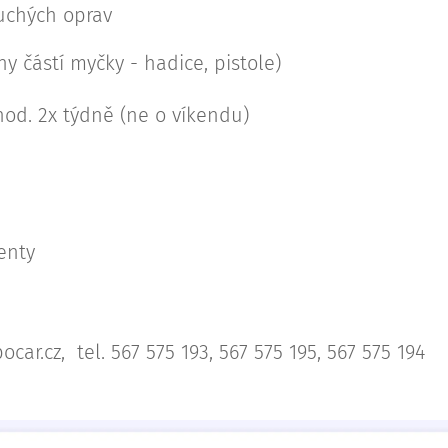
uchých oprav
stí myčky - hadice, pistole)
hod. 2x týdně (ne o víkendu)
enty
car.cz, tel. 567 575 193, 567 575 195, 567 575 194