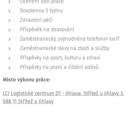
Ocenění Vaší práce
Dovolenou 5 týdnu
Zdravotní péči
Příspěvěk na stravování
Zaměstnanecký, zvýhodněný telefonní tarif
Zaměstnanecké slevy na zboží a služby
Příspěvky na sport, kulturu a zdraví
Příspěvky na praní a čištění oděvů
Místo výkonu práce:
LCJ Logistické centrum D1 - Jihlava, Střítež u Jihlavy 3,
588 11 Střítež u Jihlavy