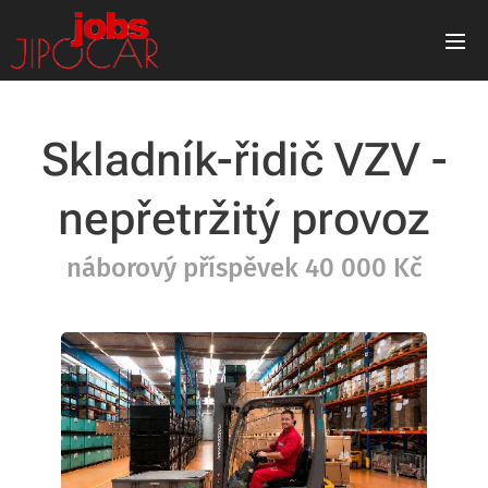
Skladník-řidič VZV -
nepřetržitý provoz
náborový příspěvek 40 000 Kč