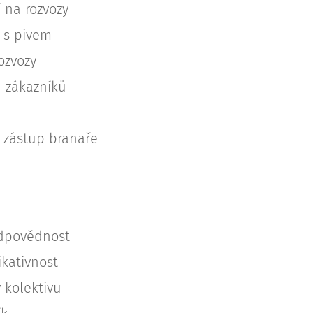
 na rozvozy
 s pivem
ozvozy
 zákazníků
 zástup branaře
dpovědnost
ikativnost
 kolektivu