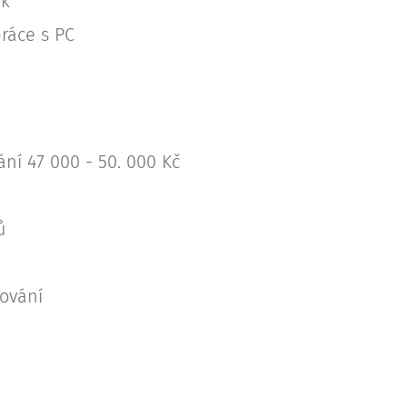
ík
ráce s PC
ní 47 000 - 50. 000 Kč
ů
vování