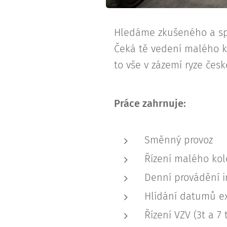
Hledáme zkušeného a s
Čeká tě vedení malého ko
to vše v zázemí ryze čes
Práce zahrnuje:
Směnný provoz
Řízení malého kole
Denní provádění i
Hlídání datumů ex
Řízení VZV (3t a 7 t