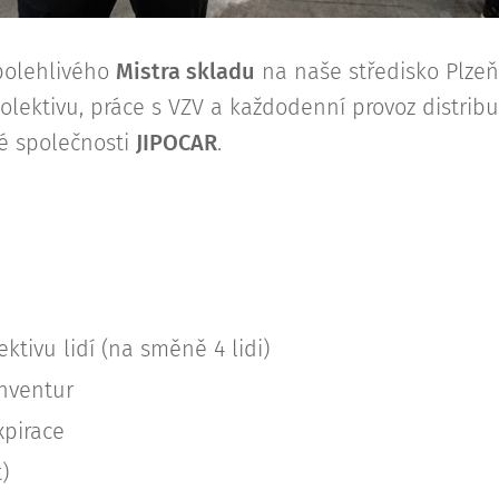
polehlivého
Mistra skladu
na naše středisko Plzeňs
lektivu, práce s VZV a každodenní provoz distrib
ké společnosti
JIPOCAR
.
ktivu lidí (na směně 4 lidi)
nventur
pirace
)