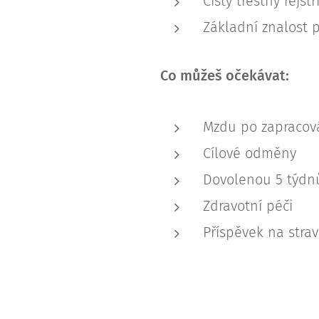
Čistý trestný rejstř
Základní znalost p
Co můžeš očekávat:
Mzdu po zapracová
Cílové odměny
Dovolenou 5 týdn
Zdravotní péči
Příspěvek na stra