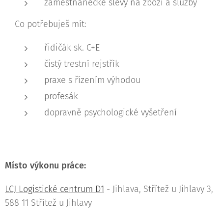
zaměstnanecké slevy na zboží a služby
Co potřebuješ mít:
řidičák sk. C+E
čistý trestní rejstřík
praxe s řízením výhodou
profesák
dopravně psychologické vyšetření
Místo výkonu práce:
LCJ Logistické centrum D1
- Jihlava, Střítež u Jihlavy 3,
588 11 Střítež u Jihlavy