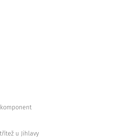
ní komponent
třítež u Jihlavy