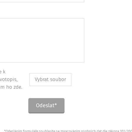
e k
ivotopis,
Vybrat soubor
ám ho zde.
Odeslat*
asíte se zpracováním osobních dat dle zákona 101/2000 