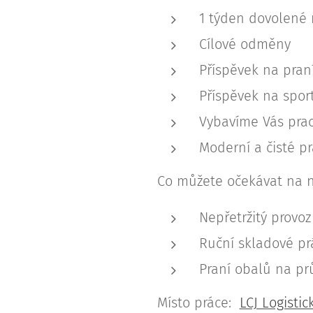
1 týden dovolené 
Cílové odměny
Příspěvek na praní
Příspěvek na spor
Vybavíme Vás pra
Moderní a čisté pr
Co můžete očekávat na n
Nepřetržitý provoz
Ruční skladové pr
Praní obalů na p
Místo práce:
LCJ Logistic