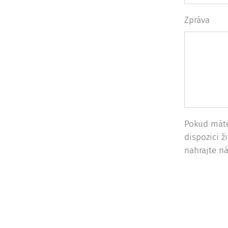
Zpráva
Pokud mát
dispozici ž
nahrajte n
*Odesláním formuláře souhl