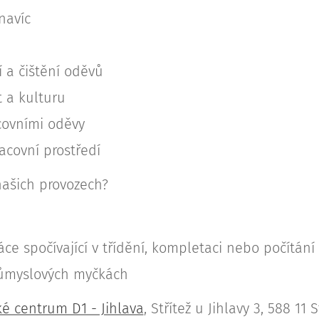
navíc
 a čištění oděvů
t a kulturu
covními oděvy
acovní prostředí
ašich provozech?
áce spočívající v třídění, kompletaci nebo počítá
růmyslových myčkách
ké centrum D1 - Jihlava
, Střítež u Jihlavy 3, 588 11 S