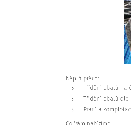
r
e
e
s
t
Náplň práce:
Třídění obalů na č
Třídění obalů dle 
Praní a kompletac
Co Vám nabízíme: