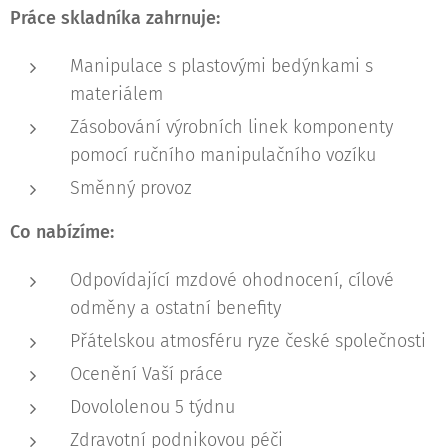
r
e
Práce skladníka zahrnuje:
e
Manipulace s plastovými bedýnkami s
s
materiálem
t
Zásobování výrobních linek komponenty
pomocí ručního manipulačního vozíku
Směnný provoz
Co nabízíme:
Odpovídající mzdové ohodnocení, cílové
odměny a ostatní benefity
Přátelskou atmosféru ryze české společnosti
Ocenění Vaší práce
Dovololenou 5 týdnu
Zdravotní podnikovou péči